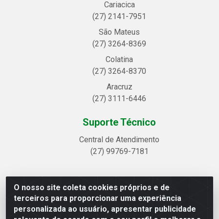
Cariacica
(27) 2141-7951
São Mateus
(27) 3264-8369
Colatina
(27) 3264-8370
Aracruz
(27) 3111-6446
Suporte Técnico
Central de Atendimento
(27) 99769-7181
O nosso site coleta cookies próprios e de
Linhavix Distribuidora LTDA - Avenida Alegre, 2521 -
terceiros para proporcionar uma experiência
Quadra314 Lote 05 e 07 - Shell, Linhares/ES - CEP
personalizada ao usuário, apresentar publicidade
29.901-605 - CNPJ 20.857.514/0001-75