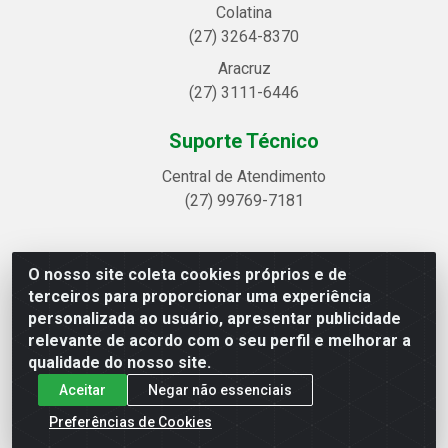
Colatina
(27) 3264-8370
Aracruz
(27) 3111-6446
Suporte Técnico
Central de Atendimento
(27) 99769-7181
O nosso site coleta cookies próprios e de
Linhavix Distribuidora LTDA - Avenida Alegre, 2521 -
terceiros para proporcionar uma experiência
Quadra314 Lote 05 e 07 - Shell, Linhares/ES - CEP
personalizada ao usuário, apresentar publicidade
29.901-605 - CNPJ 20.857.514/0001-75
relevante de acordo com o seu perfil e melhorar a
qualidade do nosso site.
Aceitar
Negar não essenciais
Preferências de Cookies