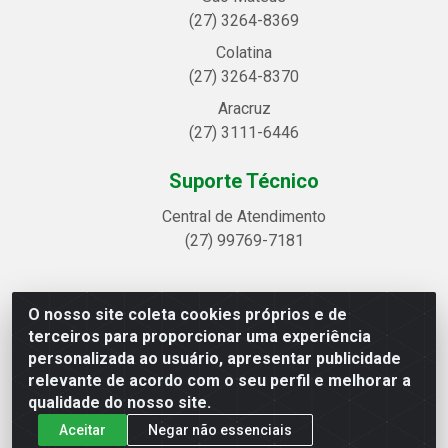
(27) 3264-8369
Colatina
(27) 3264-8370
Aracruz
(27) 3111-6446
Suporte Técnico
Central de Atendimento
(27) 99769-7181
O nosso site coleta cookies próprios e de
Linhavix Distribuidora LTDA - Avenida Alegre, 2521 -
terceiros para proporcionar uma experiência
Quadra314 Lote 05 e 07 - Shell, Linhares/ES - CEP
personalizada ao usuário, apresentar publicidade
29.901-605 - CNPJ 20.857.514/0001-75
relevante de acordo com o seu perfil e melhorar a
qualidade do nosso site.
Aceitar
Negar não essenciais