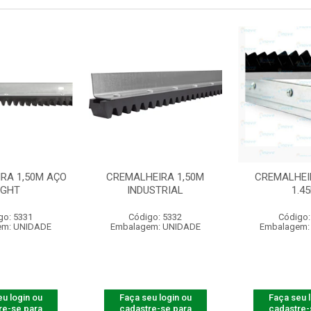
RA 1,50M AÇO
CREMALHEIRA 1,50M
CREMALHEI
IGHT
INDUSTRIAL
1.4
go: 5331
Código: 5332
Código:
em: UNIDADE
Embalagem: UNIDADE
Embalagem:
u login ou
Faça seu login ou
Faça seu 
re-se para
cadastre-se para
cadastre-