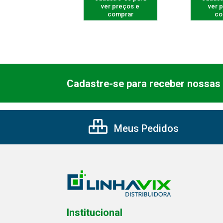
er preços e
ver preços e
ver 
comprar
comprar
co
Cadastre-se para receber nossas 
Meus Pedidos
Institucional