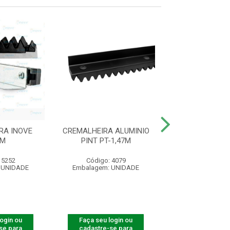
RA INOVE
CREMALHEIRA ALUMINIO
CREMALHEIRA A
5M
PINT PT-1,47M
PINT BR-1
 5252
Código: 4079
Código: 40
 UNIDADE
Embalagem: UNIDADE
Embalagem: U
login ou
Faça seu login ou
Faça seu log
se para
cadastre-se para
cadastre-se 