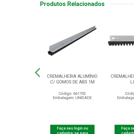
Produtos Relacionados
HEIRA ALUMINIO
CREMALHEIRA ALUMÍNIO
CREMALHEI
T BR-1,47M
C/ GOMOS DE ABS 1M
L
ódigo: 4078
Código: 661702
Códi
agem: UNIDADE
Embalagem: UNIDADE
Embalag
 seu login ou
Faça seu login ou
Faça se
astre-se para
cadastre-se para
cadast