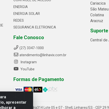
CONTROLE DE ACESSO
Cariacica
ENERGIA
São Mateu
ENERGIA SOLAR
Colatina
REDES
Aracruz
DE
SEGURANCA ELETRONICA
Suporte
Fale Conosco
Central de
(27) 3347-1000
atendimento@linhavix.com.br
Instagram
YouTube
Formas de Pagamento
para
io, apresentar
elhorar a
ida Alegre, 2521 - Quadra314 Lote 05 e 07 - Shell, Linhares/ES - CEP 2