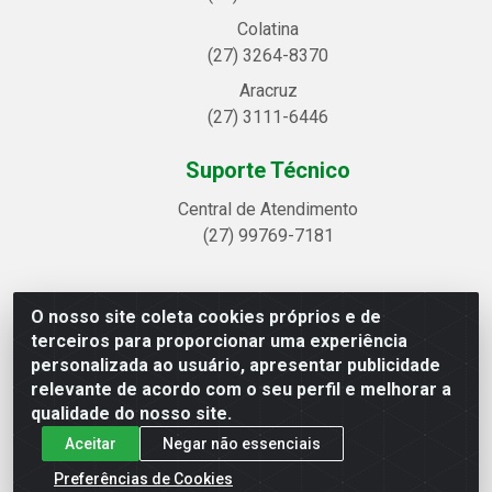
Colatina
(27) 3264-8370
Aracruz
(27) 3111-6446
Suporte Técnico
Central de Atendimento
(27) 99769-7181
O nosso site coleta cookies próprios e de
Linhavix Distribuidora LTDA - Avenida Alegre, 2521 -
terceiros para proporcionar uma experiência
Quadra314 Lote 05 e 07 - Shell, Linhares/ES - CEP
personalizada ao usuário, apresentar publicidade
29.901-605 - CNPJ 20.857.514/0001-75
relevante de acordo com o seu perfil e melhorar a
qualidade do nosso site.
Aceitar
Negar não essenciais
Preferências de Cookies