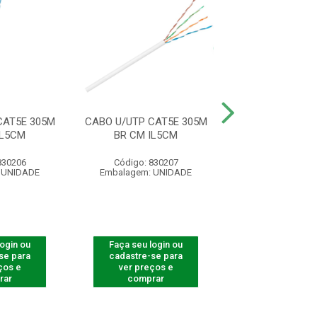
CAT5E 305M
CABO U/UTP CAT5E 305M
CABO OPT C D
IL5CM
BR CM IL5CM
(SPLITTER)1X2
830206
Código: 830207
Código: 830
 UNIDADE
Embalagem: UNIDADE
Embalagem: U
login ou
Faça seu login ou
Faça seu log
se para
cadastre-se para
cadastre-se 
ços e
ver preços e
ver preços
rar
comprar
comprar