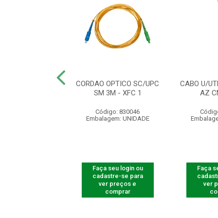
OPT C DIV PLC
CORDAO OPTICO SC/UPC
CABO U/UT
ER)1X2 APC 122
SM 3M - XFC 1
AZ C
digo: 830018
Código: 830046
Códig
agem: UNIDADE
Embalagem: UNIDADE
Embalag
 seu login ou
Faça seu login ou
Faça se
astre-se para
cadastre-se para
cadast
er preços e
ver preços e
ver 
comprar
comprar
co