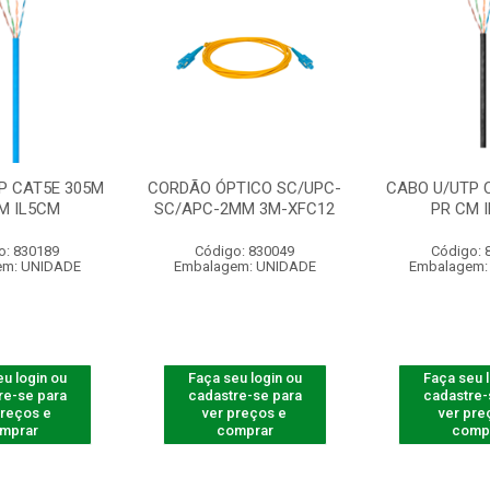
P CAT5E 305M
CORDÃO ÓPTICO SC/UPC-
CABO U/UTP 
M IL5CM
SC/APC-2MM 3M-XFC12
PR CM 
o: 830189
Código: 830049
Código: 
em: UNIDADE
Embalagem: UNIDADE
Embalagem:
u login ou
Faça seu login ou
Faça seu 
re-se para
cadastre-se para
cadastre-
preços e
ver preços e
ver pre
mprar
comprar
comp