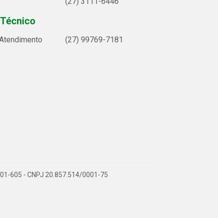
(27) 3111-6446
 Técnico
 Atendimento
(27) 99769-7181
9.901-605 - CNPJ 20.857.514/0001-75