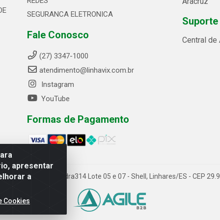
REDES
Aracruz
DE
SEGURANCA ELETRONICA
Suporte
Fale Conosco
Central de
(27) 3347-1000
atendimento@linhavix.com.br
Instagram
YouTube
Formas de Pagamento
para
io, apresentar
elhorar a
ida Alegre, 2521 - Quadra314 Lote 05 e 07 - Shell, Linhares/ES - CEP 2
e Cookies