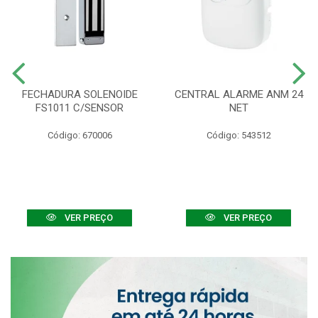
FECHADURA SOLENOIDE
CENTRAL ALARME ANM 24
FS1011 C/SENSOR
NET
Código: 670006
Código: 543512
VER PREÇO
VER PREÇO