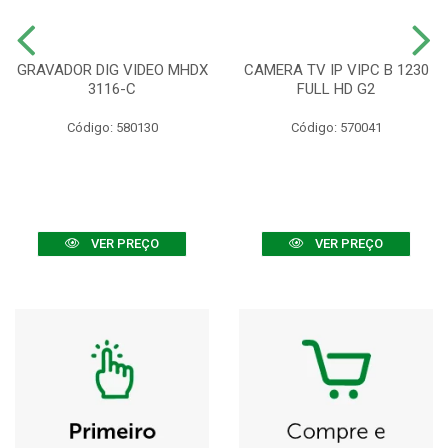
GRAVADOR DIG VIDEO MHDX
CAMERA TV IP VIPC B 1230
3116-C
FULL HD G2
Código: 580130
Código: 570041
VER PREÇO
VER PREÇO