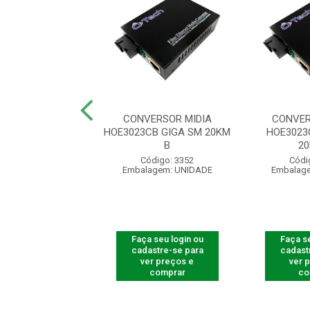
ADOR DE CABO
CONVERSOR MIDIA
CONVER
P HOEA1212
HOE3023CB GIGA SM 20KM
HOE3023
B
2
ódigo: 4238
Código: 3352
Códi
agem: UNIDADE
Embalagem: UNIDADE
Embalag
 seu login ou
Faça seu login ou
Faça se
astre-se para
cadastre-se para
cadast
er preços e
ver preços e
ver 
comprar
comprar
co