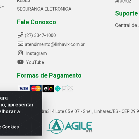
REDES
Aracruz
DE
SEGURANCA ELETRONICA
Suporte
Fale Conosco
Central de
(27) 3347-1000
atendimento@linhavix.com.br
Instagram
YouTube
Formas de Pagamento
para
io, apresentar
elhorar a
ida Alegre, 2521 - Quadra314 Lote 05 e 07 - Shell, Linhares/ES - CEP 2
e Cookies