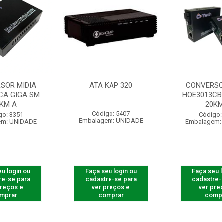
SOR MIDIA
ATA KAP 320
CONVERSO
CA GIGA SM
HOE3013CB
0KM A
20KM
Código: 5407
go: 3351
Código:
Embalagem: UNIDADE
em: UNIDADE
Embalagem:
u login ou
Faça seu login ou
Faça seu 
re-se para
cadastre-se para
cadastre-
preços e
ver preços e
ver pre
mprar
comprar
comp