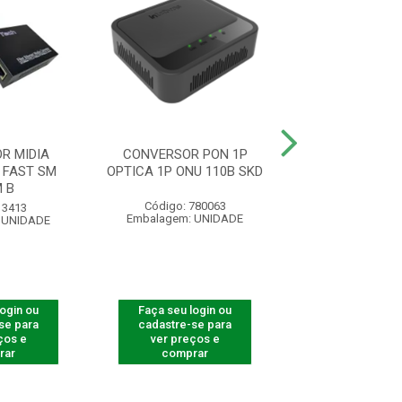
R MIDIA
CONVERSOR PON 1P
DECAPADOR D
 FAST SM
OPTICA 1P ONU 110B SKD
DROP HOEA
 B
Código: 780063
Código: 42
 3413
Embalagem: UNIDADE
Embalagem: U
 UNIDADE
login ou
Faça seu login ou
Faça seu log
se para
cadastre-se para
cadastre-se 
ços e
ver preços e
ver preços
rar
comprar
comprar