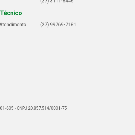
(27) 3111-6446
 Técnico
 Atendimento
(27) 99769-7181
9.901-605 - CNPJ 20.857.514/0001-75