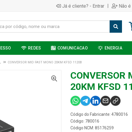
|
Já é cliente? - Entrar
Não é 
CESSO
REDES
COMUNICACAO
ENERGIA
L
CONVERSOR MID FAST MONO 20KM KFSD 1120B
CONVERSOR M
20KM KFSD 1
Código do Fabricante: 4780016
Código: 780016
Código NCM: 85176259