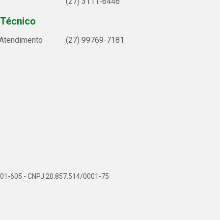
(27) 3111-6446
 Técnico
 Atendimento
(27) 99769-7181
9.901-605 - CNPJ 20.857.514/0001-75