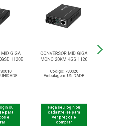
MID GIGA
CONVERSOR MID GIGA
CONVERSOR MI
GSD 1120B
MONO 20KM KGS 1120
MULTI 550M K
780010
Código: 780020
Código: 780
 UNIDADE
Embalagem: UNIDADE
Embalagem: U
login ou
Faça seu login ou
Faça seu log
se para
cadastre-se para
cadastre-se 
ços e
ver preços e
ver preços
rar
comprar
comprar