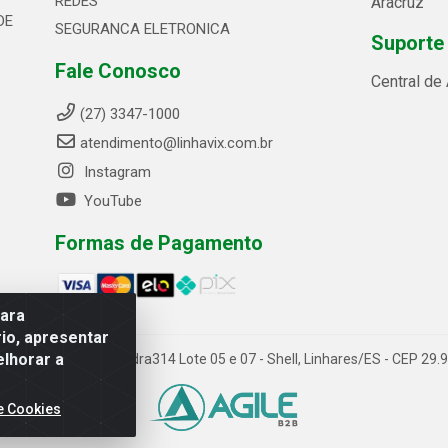
REDES
Aracruz
DE
SEGURANCA ELETRONICA
Suporte
Fale Conosco
Central de
(27) 3347-1000
atendimento@linhavix.com.br
Instagram
YouTube
Formas de Pagamento
para
io, apresentar
elhorar a
ida Alegre, 2521 - Quadra314 Lote 05 e 07 - Shell, Linhares/ES - CEP 2
e Cookies