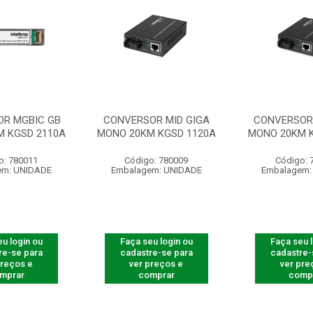
R MGBIC GB
CONVERSOR MID GIGA
CONVERSOR 
M KGSD 2110A
MONO 20KM KGSD 1120A
MONO 20KM K
o: 780011
Código: 780009
Código: 
em: UNIDADE
Embalagem: UNIDADE
Embalagem:
u login ou
Faça seu login ou
Faça seu 
re-se para
cadastre-se para
cadastre-
preços e
ver preços e
ver pre
mprar
comprar
comp