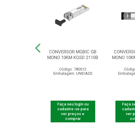
RSOR MID GIGA
CONVERSOR MGBIC GB
CONVERSO
550M KGM 1105
MONO 10KM KGSD 2110B
MONO 10K
digo: 780019
Código: 780012
Códig
agem: UNIDADE
Embalagem: UNIDADE
Embalag
 seu login ou
Faça seu login ou
Faça se
astre-se para
cadastre-se para
cadast
er preços e
ver preços e
ver 
comprar
comprar
co