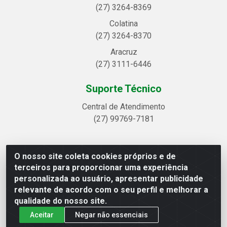
(27) 3264-8369
Colatina
(27) 3264-8370
Aracruz
(27) 3111-6446
Suporte Técnico
Central de Atendimento
(27) 99769-7181
O nosso site coleta cookies próprios e de
Linhavix Distribuidora LTDA - Avenida Alegre, 2521 -
terceiros para proporcionar uma experiência
Quadra314 Lote 05 e 07 - Shell, Linhares/ES - CEP
personalizada ao usuário, apresentar publicidade
29.901-605 - CNPJ 20.857.514/0001-75
relevante de acordo com o seu perfil e melhorar a
qualidade do nosso site.
Aceitar
Negar não essenciais