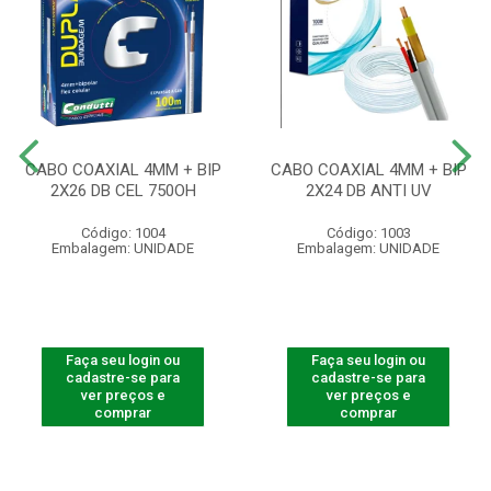
CABO COAXIAL 4MM + BIP
CABO COAXIAL 4MM + BIP
2X26 DB CEL 750OH
2X24 DB ANTI UV
Código: 1004
Código: 1003
Embalagem: UNIDADE
Embalagem: UNIDADE
Faça seu login ou
Faça seu login ou
cadastre-se para
cadastre-se para
ver preços e
ver preços e
comprar
comprar