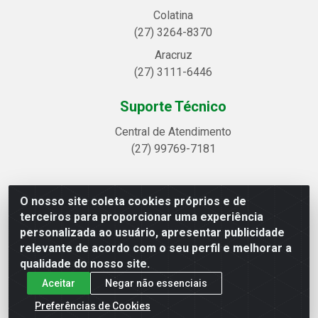
Colatina
(27) 3264-8370
Aracruz
(27) 3111-6446
Suporte Técnico
Central de Atendimento
(27) 99769-7181
O nosso site coleta cookies próprios e de
Linhavix Distribuidora LTDA - Avenida Alegre, 2521 -
terceiros para proporcionar uma experiência
Quadra314 Lote 05 e 07 - Shell, Linhares/ES - CEP
personalizada ao usuário, apresentar publicidade
29.901-605 - CNPJ 20.857.514/0001-75
relevante de acordo com o seu perfil e melhorar a
qualidade do nosso site.
Aceitar
Negar não essenciais
Preferências de Cookies