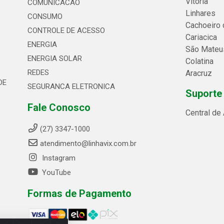
Vitória
COMUNICACAO
Linhares
CONSUMO
Cachoeiro 
CONTROLE DE ACESSO
Cariacica
ENERGIA
São Mateu
ENERGIA SOLAR
Colatina
REDES
Aracruz
DE
SEGURANCA ELETRONICA
Suporte
Fale Conosco
Central de
(27) 3347-1000
atendimento@linhavix.com.br
Instagram
YouTube
Formas de Pagamento