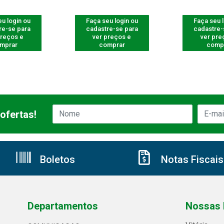
u login ou
Faça seu login ou
Faça seu 
re-se para
cadastre-se para
cadastre-
preços e
ver preços e
ver pre
mprar
comprar
comp
ofertas!
Boletos
Notas Fiscais
Departamentos
Nossas 