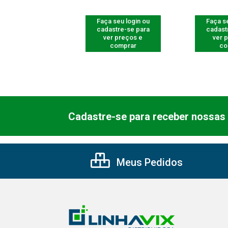
 seu login ou
Faça seu login ou
Faça se
astre-se para
cadastre-se para
cadast
er preços e
ver preços e
ver 
comprar
comprar
co
Cadastre-se para receber nossas 
Meus Pedidos