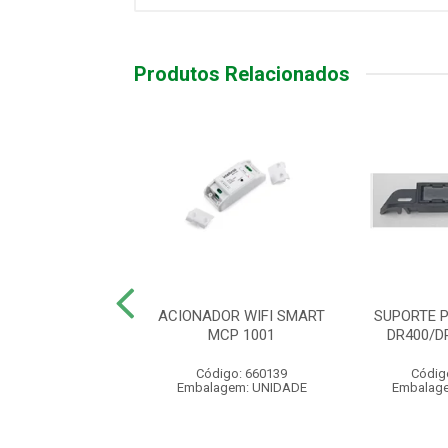
Produtos Relacionados
OTEÇÃO EXTERNA
ACIONADOR WIFI SMART
SUPORTE 
CÉLULA LASER
MCP 1001
DR400/D
ódigo: 5366
Código: 660139
Códig
agem: UNIDADE
Embalagem: UNIDADE
Embalag