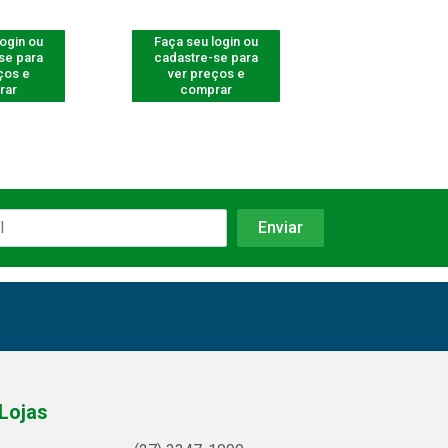
login ou
Faça seu login ou
Faça seu log
se para
cadastre-se para
cadastre-se 
ços e
ver preços e
ver preços
rar
comprar
comprar
Lojas