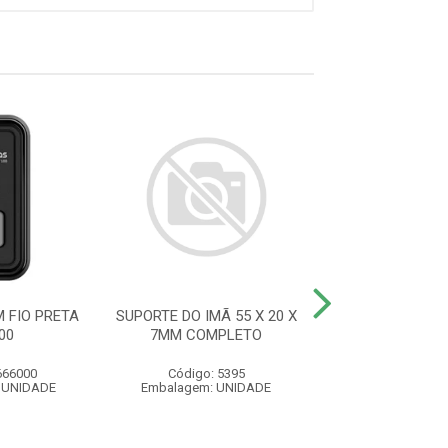
 FIO PRETA
SUPORTE DO IMÃ 55 X 20 X
KIT PROTEÇÃO 
00
7MM COMPLETO
FOTOCÉLULA 
666000
Código: 5395
Código: 53
 UNIDADE
Embalagem: UNIDADE
Embalagem: U