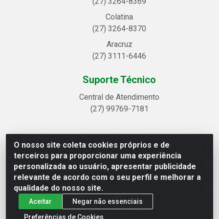
(27) 3264-8369
Colatina
(27) 3264-8370
Aracruz
(27) 3111-6446
Suporte Técnico
Central de Atendimento
(27) 99769-7181
O nosso site coleta cookies próprios e de
Linhavix Distribuidora LTDA - Avenida Alegre, 2521 -
terceiros para proporcionar uma experiência
Quadra314 Lote 05 e 07 - Shell, Linhares/ES - CEP
personalizada ao usuário, apresentar publicidade
29.901-605 - CNPJ 20.857.514/0001-75
relevante de acordo com o seu perfil e melhorar a
qualidade do nosso site.
Aceitar
Negar não essenciais
Preferências de Cookies