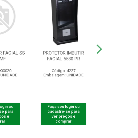
 FACIAL SS
PROTETOR IMBUTIR
PROTETOR LEITO
 MF
FACIAL 5530 PR
5530 F-1
900020
Código: 4227
Código: 82
 UNIDADE
Embalagem: UNIDADE
Embalagem: U
login ou
Faça seu login ou
Faça seu log
se para
cadastre-se para
cadastre-se 
ços e
ver preços e
ver preços
rar
comprar
comprar