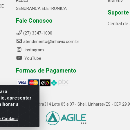
REDES
Aracruz
DE
SEGURANCA ELETRONICA
Suporte
Fale Conosco
Central de
(27) 3347-1000
atendimento@linhavix.com.br
Instagram
YouTube
Formas de Pagamento
para
io, apresentar
elhorar a
ida Alegre, 2521 - Quadra314 Lote 05 e 07 - Shell, Linhares/ES - CEP 2
e Cookies