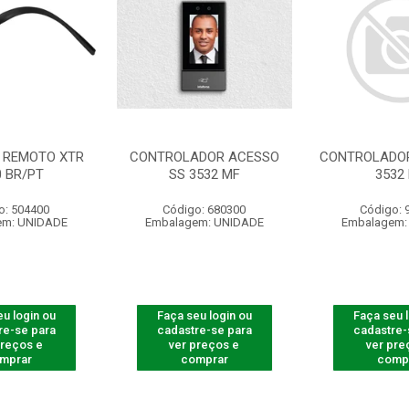
 REMOTO XTR
CONTROLADOR ACESSO
CONTROLADOR
0 BR/PT
SS 3532 MF
3532
o: 504400
Código: 680300
Código: 
em: UNIDADE
Embalagem: UNIDADE
Embalagem:
u login ou
Faça seu login ou
Faça seu 
re-se para
cadastre-se para
cadastre-
preços e
ver preços e
ver pre
mprar
comprar
comp