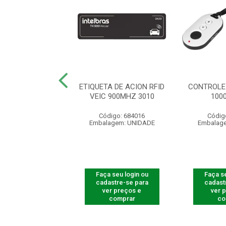
R LEITOR FACIAL
ETIQUETA DE ACION RFID
CONTROLE
5530 F-12
VEIC 900MHZ 3010
100
ódigo: 8230
Código: 684016
Códig
agem: UNIDADE
Embalagem: UNIDADE
Embalag
 seu login ou
Faça seu login ou
Faça se
astre-se para
cadastre-se para
cadast
er preços e
ver preços e
ver 
comprar
comprar
co