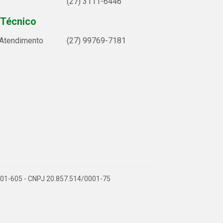
(27) 3111-6446
 Técnico
 Atendimento
(27) 99769-7181
9.901-605 - CNPJ 20.857.514/0001-75