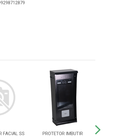
899298712879
 FACIAL SS
PROTETOR IMBUTIR
PROTETOR LEITO