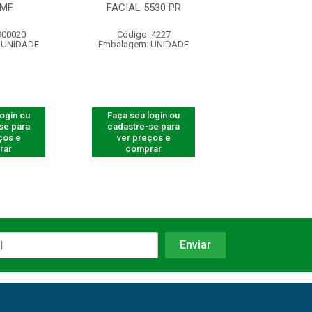
 MF
FACIAL 5530 PR
5530 F-1
900020
Código: 4227
Código: 82
 UNIDADE
Embalagem: UNIDADE
Embalagem: U
login ou
Faça seu login ou
Faça seu log
se para
cadastre-se para
cadastre-se 
ços e
ver preços e
ver preços
rar
comprar
comprar