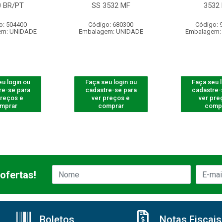
0 BR/PT
SS 3532 MF
3532
o: 504400
Código: 680300
Código: 
em: UNIDADE
Embalagem: UNIDADE
Embalagem:
u login ou
Faça seu login ou
Faça seu 
re-se para
cadastre-se para
cadastre-
preços e
ver preços e
ver pre
mprar
comprar
comp
ofertas!
Boletos
Notas Fiscais