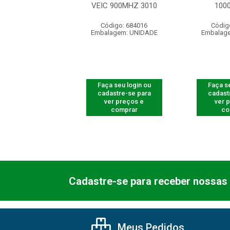
5530 F-12
VEIC 900MHZ 3010
100
ódigo: 8230
Código: 684016
Códig
agem: UNIDADE
Embalagem: UNIDADE
Embalag
 seu login ou
Faça seu login ou
Faça se
astre-se para
cadastre-se para
cadast
er preços e
ver preços e
ver 
comprar
comprar
co
Cadastre-se para receber nossas 
Meus Pedidos