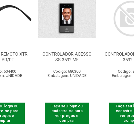
 REMOTO XTR
CONTROLADOR ACESSO
CONTROLADOR
0 BR/PT
SS 3532 MF
3532
o: 504400
Código: 680300
Código: 
em: UNIDADE
Embalagem: UNIDADE
Embalagem:
u login ou
Faça seu login ou
Faça seu 
re-se para
cadastre-se para
cadastre-
preços e
ver preços e
ver pre
mprar
comprar
comp