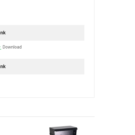
ink
Download
ink