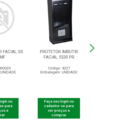
 FACIAL SS
PROTETOR IMBUTIR
PROTETOR LEITO
 MF
FACIAL 5530 PR
5530 F-1
900020
Código: 4227
Código: 82
 UNIDADE
Embalagem: UNIDADE
Embalagem: U
login ou
Faça seu login ou
Faça seu log
se para
cadastre-se para
cadastre-se 
ços e
ver preços e
ver preços
rar
comprar
comprar