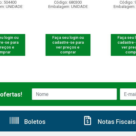
o: 504400
Código: 680300
Código: 
em: UNIDADE
Embalagem: UNIDADE
Embalagem:
u login ou
Faça seu login ou
Faça seu 
re-se para
cadastre-se para
cadastre-
preços e
ver preços e
ver pre
mprar
comprar
comp
ofertas!
Boletos
Notas Fiscais