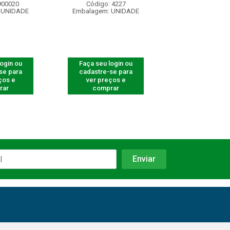
900020
Código: 4227
Código: 82
 UNIDADE
Embalagem: UNIDADE
Embalagem: U
login ou
Faça seu login ou
Faça seu log
se para
cadastre-se para
cadastre-se 
ços e
ver preços e
ver preços
rar
comprar
comprar