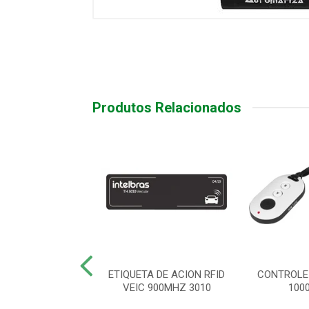
Produtos Relacionados
R LEITOR FACIAL
ETIQUETA DE ACION RFID
CONTROLE
5530 F-12
VEIC 900MHZ 3010
100