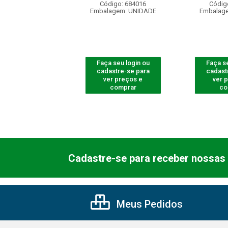
ódigo: 8230
Código: 684016
Códig
agem: UNIDADE
Embalagem: UNIDADE
Embalag
 seu login ou
Faça seu login ou
Faça se
astre-se para
cadastre-se para
cadast
er preços e
ver preços e
ver 
comprar
comprar
co
Cadastre-se para receber nossas 
Meus Pedidos