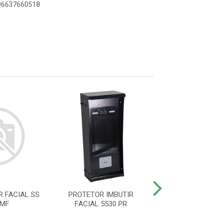
896637660518
 FACIAL SS
PROTETOR IMBUTIR
PROTETOR LEITO
 MF
FACIAL 5530 PR
5530 F-1