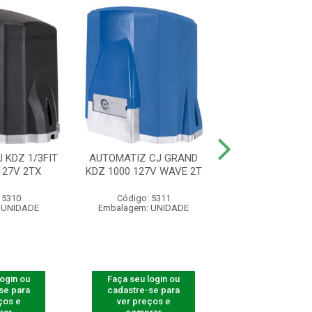
 KDZ 1/3FIT
AUTOMATIZ CJ GRAND
AUTOMATIZ CJ 
27V 2TX
KDZ 1000 127V WAVE 2T
220V 60HZ WA
 5310
Código: 5311
Código: 53
 UNIDADE
Embalagem: UNIDADE
Embalagem: U
login ou
Faça seu login ou
Faça seu log
se para
cadastre-se para
cadastre-se 
ços e
ver preços e
ver preços