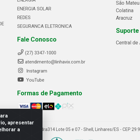
ENERGIA
São Mateu
ENERGIA SOLAR
Colatina
REDES
Aracruz
DE
SEGURANCA ELETRONICA
Suporte
Fale Conosco
Central de
(27) 3347-1000
atendimento@linhavix.com.br
Instagram
YouTube
Formas de Pagamento
para
io, apresentar
elhorar a
ida Alegre, 2521 - Quadra314 Lote 05 e 07 - Shell, Linhares/ES - CEP 2