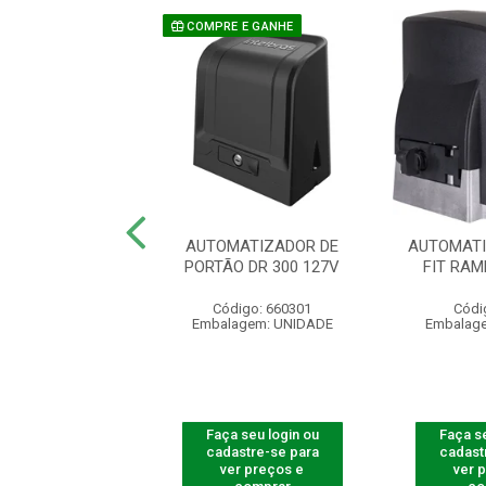
COMPRE E GANHE
TIZ CJ KDZ 1/2
AUTOMATIZADOR DE
AUTOMATI
60HZ WAVE 2TX
PORTÃO DR 300 127V
FIT RAM
ódigo: 5312
Código: 660301
Códi
agem: UNIDADE
Embalagem: UNIDADE
Embalag
 seu login ou
Faça seu login ou
Faça se
astre-se para
cadastre-se para
cadast
er preços e
ver preços e
ver 