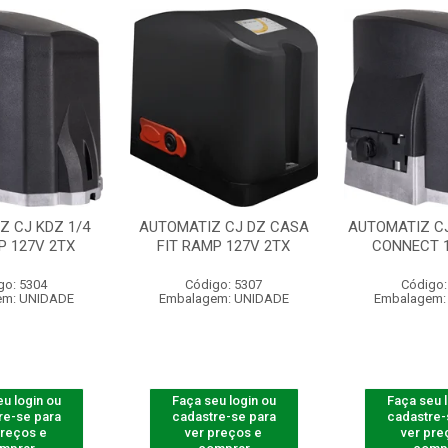
Z CJ KDZ 1/4
AUTOMATIZ CJ DZ CASA
AUTOMATIZ CJ
P 127V 2TX
FIT RAMP 127V 2TX
CONNECT 1
go: 5304
Código: 5307
Código:
em: UNIDADE
Embalagem: UNIDADE
Embalagem:
u login ou
Faça seu login ou
Faça seu 
re-se para
cadastre-se para
cadastre-
preços e
ver preços e
ver pre