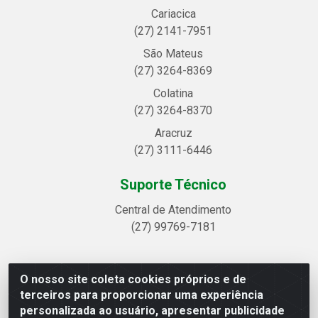
Cariacica
(27) 2141-7951
São Mateus
(27) 3264-8369
Colatina
(27) 3264-8370
Aracruz
(27) 3111-6446
Suporte Técnico
Central de Atendimento
(27) 99769-7181
O nosso site coleta cookies próprios e de
Linhavix Distribuidora LTDA - Avenida Alegre, 2521 -
terceiros para proporcionar uma experiência
Quadra314 Lote 05 e 07 - Shell, Linhares/ES - CEP
personalizada ao usuário, apresentar publicidade