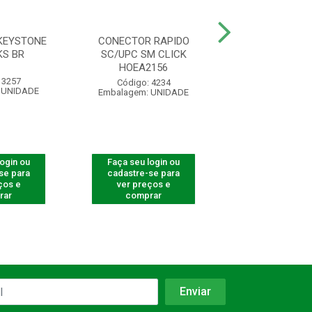
KEYSTONE
CONECTOR RAPIDO
ADAPTADOR O
KS BR
SC/UPC SM CLICK
SIMPLEX SC/AP
HOEA2156
 3257
Código: 710
Código: 4234
 UNIDADE
Embalagem: U
Embalagem: UNIDADE
login ou
Faça seu login ou
Faça seu log
se para
cadastre-se para
cadastre-se 
ços e
ver preços e
ver preços
rar
comprar
comprar