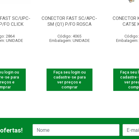
FAST SC/UPC-
CONECTOR FAST SC/APC-
CONECTOR 
 P/FO CLICK
SM (Q1) P/FO ROSCA
CAT5E 
go: 2864
Código: 4065
Código:
em: UNIDADE
Embalagem: UNIDADE
Embalagem:
u login ou
Faça seu login ou
Faça seu 
re-se para
cadastre-se para
cadastre-
preços e
ver preços e
ver pre
mprar
comprar
comp
ofertas!