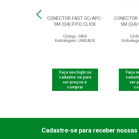
TADOR OPTICO
CONECTOR FAST SC/APC-
CONECTOR 
 SC/APC - XFA2
SM (Q4) P/FO CLICK
SM (Q4)
digo: 710011
Código: 2863
Códi
agem: UNIDADE
Embalagem: UNIDADE
Embalag
 seu login ou
Faça seu login ou
Faça se
astre-se para
cadastre-se para
cadast
er preços e
ver preços e
ver 
comprar
comprar
co
Cadastre-se para receber nossas 