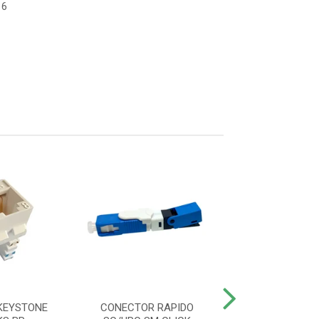
16
KEYSTONE
CONECTOR RAPIDO
CONVERSOR DE