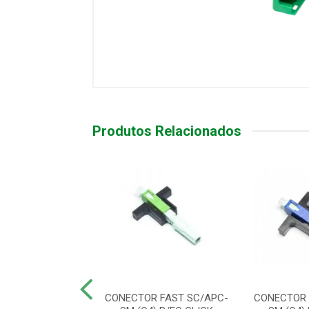
Produtos Relacionados
RSOR DE MIDIA
CONECTOR FAST SC/APC-
CONECTOR 