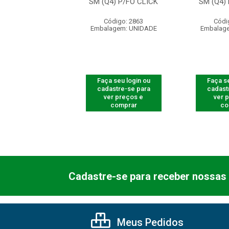
A 20KM A+B
SM (Q4) P/FO CLICK
SM (Q4)
ódigo: 5409
Código: 2863
Códi
agem: UNIDADE
Embalagem: UNIDADE
Embalag
 seu login ou
Faça seu login ou
Faça se
astre-se para
cadastre-se para
cadast
er preços e
ver preços e
ver 
comprar
comprar
co
Cadastre-se para receber nossas 
Meus Pedidos