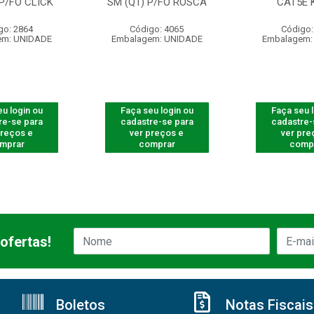
 P/FO CLICK
SM (Q1) P/FO ROSCA
CAT5E 
go: 2864
Código: 4065
Código:
em: UNIDADE
Embalagem: UNIDADE
Embalagem:
u login ou
Faça seu login ou
Faça seu 
re-se para
cadastre-se para
cadastre-
preços e
ver preços e
ver pre
mprar
comprar
comp
ofertas!
Boletos
Notas Fiscais