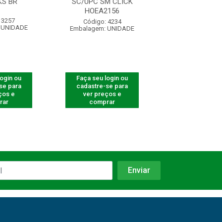
KS BR
SC/UPC SM CLICK
GIGA 20KM
HOEA2156
 3257
Código: 54
Código: 4234
 UNIDADE
Embalagem: U
Embalagem: UNIDADE
login ou
Faça seu login ou
Faça seu log
se para
cadastre-se para
cadastre-se 
ços e
ver preços e
ver preços
rar
comprar
comprar