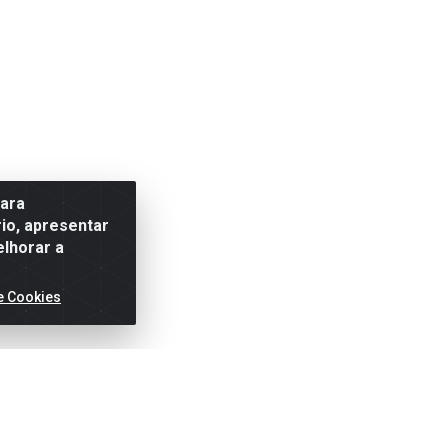
para
io, apresentar
elhorar a
e Cookies