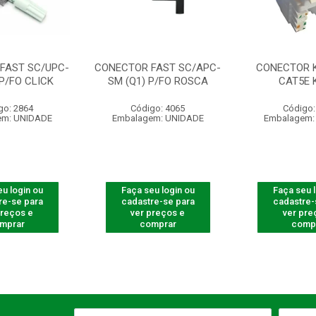
FAST SC/UPC-
CONECTOR FAST SC/APC-
CONECTOR 
 P/FO CLICK
SM (Q1) P/FO ROSCA
CAT5E 
go: 2864
Código: 4065
Código:
em: UNIDADE
Embalagem: UNIDADE
Embalagem:
u login ou
Faça seu login ou
Faça seu 
re-se para
cadastre-se para
cadastre-
preços e
ver preços e
ver pre
mprar
comprar
comp