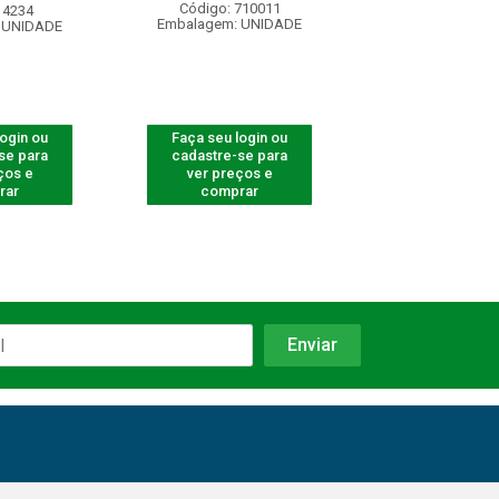
Código: 710011
Código: 28
 4234
Embalagem: UNIDADE
Embalagem: U
 UNIDADE
login ou
Faça seu login ou
Faça seu log
se para
cadastre-se para
cadastre-se 
ços e
ver preços e
ver preços
rar
comprar
comprar