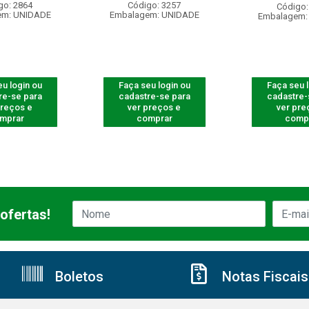
go: 2864
Código: 3257
Código:
em: UNIDADE
Embalagem: UNIDADE
Embalagem:
u login ou
Faça seu login ou
Faça seu 
re-se para
cadastre-se para
cadastre-
preços e
ver preços e
ver pre
mprar
comprar
comp
ofertas!
Boletos
Notas Fiscais