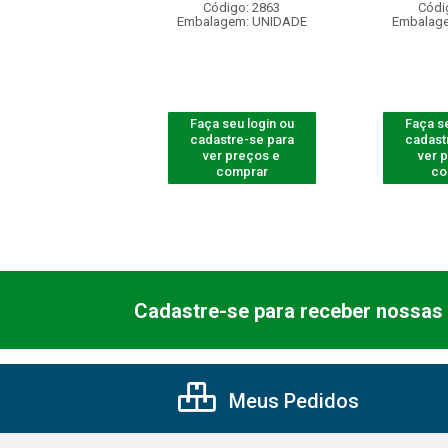
ódigo: 2885
Código: 2863
Códi
agem: UNIDADE
Embalagem: UNIDADE
Embalag
 seu login ou
Faça seu login ou
Faça se
astre-se para
cadastre-se para
cadast
er preços e
ver preços e
ver 
comprar
comprar
co
Cadastre-se para receber nossas 
Meus Pedidos