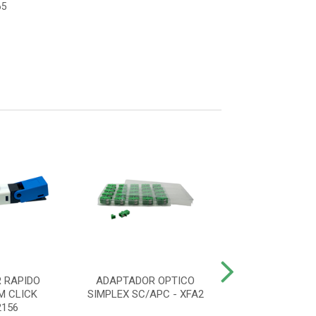
65
 RAPIDO
ADAPTADOR OPTICO
CONECTOR LIN
M CLICK
SIMPLEX SC/APC - XFA2
PCT C/1
156