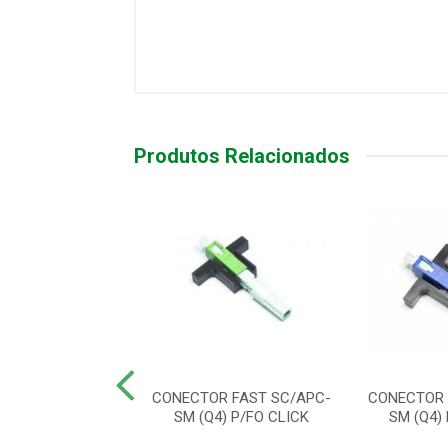
Produtos Relacionados
OR LINEAR GEL
CONECTOR FAST SC/APC-
CONECTOR 
PCT C/10
SM (Q4) P/FO CLICK
SM (Q4)