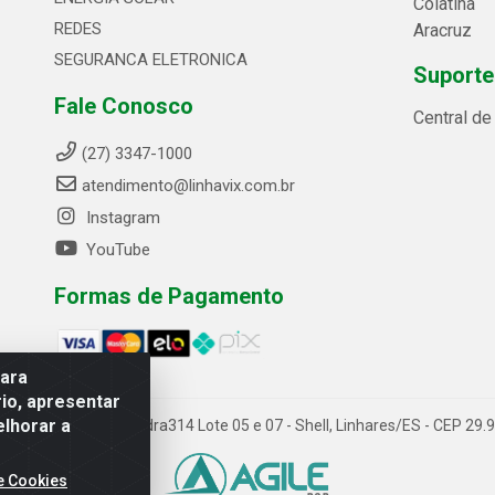
Colatina
REDES
Aracruz
SEGURANCA ELETRONICA
Suporte
Fale Conosco
Central d
(27) 3347-1000
atendimento@linhavix.com.br
Instagram
YouTube
Formas de Pagamento
para
io, apresentar
elhorar a
ida Alegre, 2521 - Quadra314 Lote 05 e 07 - Shell, Linhares/ES - CEP 2
e Cookies