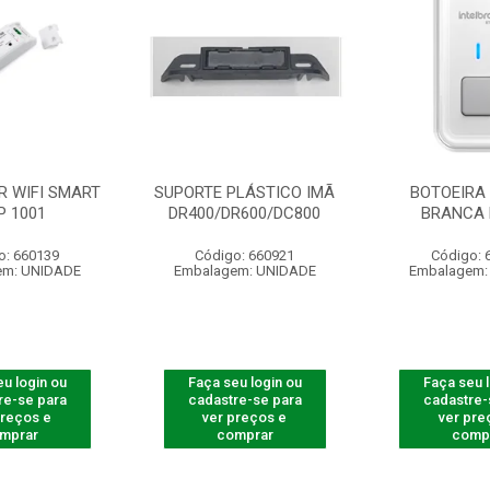
R WIFI SMART
SUPORTE PLÁSTICO IMÃ
BOTOEIRA 
P 1001
DR400/DR600/DC800
BRANCA 
o: 660139
Código: 660921
Código: 
em: UNIDADE
Embalagem: UNIDADE
Embalagem:
u login ou
Faça seu login ou
Faça seu 
re-se para
cadastre-se para
cadastre-
preços e
ver preços e
ver pre
mprar
comprar
comp