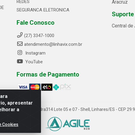
REDES
Aracruz
DE
SEGURANCA ELETRONICA
Suporte
Fale Conosco
Central de
(27) 3347-1000
atendimento@linhavix.com.br
Instagram
YouTube
Formas de Pagamento
para
io, apresentar
elhorar a
ida Alegre, 2521 - Quadra314 Lote 05 e 07 - Shell, Linhares/ES - CEP 2
e Cookies