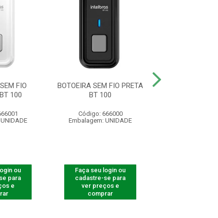
SEM FIO
BOTOEIRA SEM FIO PRETA
SUPORTE DO IMÃ 
BT 100
BT 100
7MM COMP
666001
Código: 666000
Código: 53
 UNIDADE
Embalagem: UNIDADE
Embalagem: U
login ou
Faça seu login ou
Faça seu log
se para
cadastre-se para
cadastre-se 
ços e
ver preços e
ver preços
rar
comprar
comprar