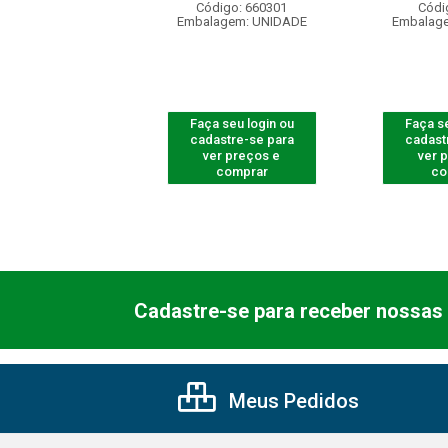
ódigo: 5312
Código: 660301
Códi
agem: UNIDADE
Embalagem: UNIDADE
Embalag
 seu login ou
Faça seu login ou
Faça se
astre-se para
cadastre-se para
cadast
er preços e
ver preços e
ver 
comprar
comprar
co
Cadastre-se para receber nossas 
Meus Pedidos