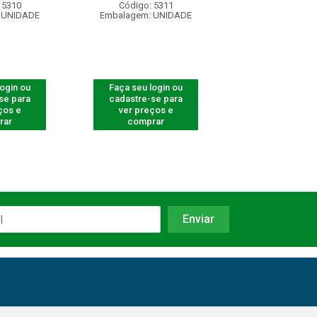
 5310
Código: 5311
Código: 53
 UNIDADE
Embalagem: UNIDADE
Embalagem: U
login ou
Faça seu login ou
Faça seu log
se para
cadastre-se para
cadastre-se 
ços e
ver preços e
ver preços
rar
comprar
comprar