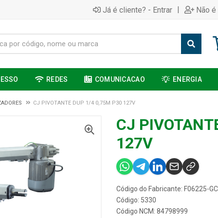
|
Já é cliente? - Entrar
Não é 
CESSO
REDES
COMUNICACAO
ENERGIA
ZADORES
CJ PIVOTANTE DUP 1/4 0,75M P30 127V
CJ PIVOTANTE
127V
Código do Fabricante: F06225-G
Código: 5330
Código NCM: 84798999