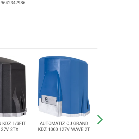
899642347986
 KDZ 1/3FIT
AUTOMATIZ CJ GRAND
AUTOMATIZ CJ 
27V 2TX
KDZ 1000 127V WAVE 2T
220V 60HZ WA