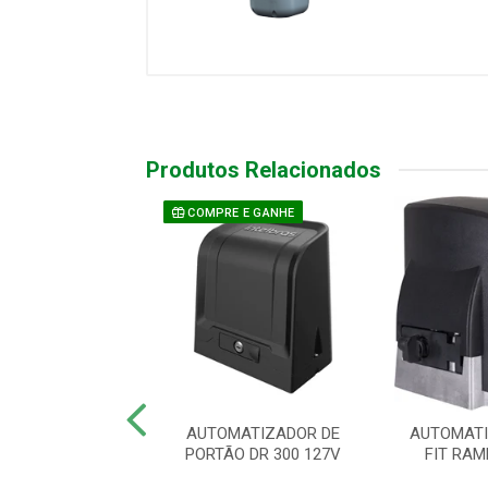
Produtos Relacionados
COMPRE E GANHE
TIZ CJ KDZ 1/2
AUTOMATIZADOR DE
AUTOMATI
60HZ WAVE 2TX
PORTÃO DR 300 127V
FIT RAM