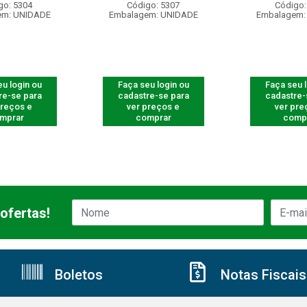
go: 5304
Código: 5307
Código:
em: UNIDADE
Embalagem: UNIDADE
Embalagem:
u login ou
Faça seu login ou
Faça seu 
re-se para
cadastre-se para
cadastre-
preços e
ver preços e
ver pre
mprar
comprar
comp
ofertas!
Boletos
Notas Fiscais