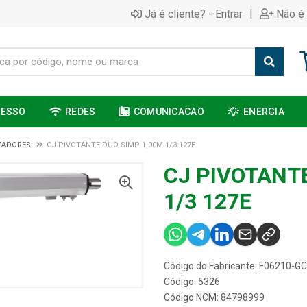
|
Já é cliente? - Entrar
Não é 
CESSO
REDES
COMUNICACAO
ENERGIA
ZADORES
CJ PIVOTANTE DUO SIMP 1,00M 1/3 127E
CJ PIVOTANT
1/3 127E
Código do Fabricante: F06210-G
Código: 5326
Código NCM: 84798999