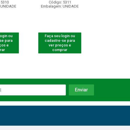
 5310
Código: 5311
Código: 53
 UNIDADE
Embalagem: UNIDADE
Embalagem: U
login ou
Faça seu login ou
Faça seu log
se para
cadastre-se para
cadastre-se 
ços e
ver preços e
ver preços
rar
comprar
comprar