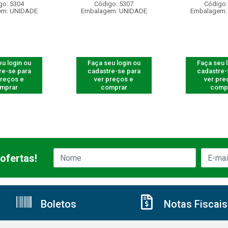
go: 5304
Código: 5307
Código:
em: UNIDADE
Embalagem: UNIDADE
Embalagem:
u login ou
Faça seu login ou
Faça seu 
re-se para
cadastre-se para
cadastre-
preços e
ver preços e
ver pre
mprar
comprar
comp
ofertas!
Boletos
Notas Fiscais