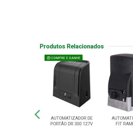
Produtos Relacionados
COMPRE E GANHE
TIZ CJ KDZ 1/2
AUTOMATIZADOR DE
AUTOMATI
60HZ WAVE 2TX
PORTÃO DR 300 127V
FIT RAM