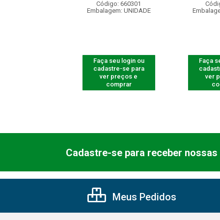
ódigo: 5312
Código: 660301
Códi
agem: UNIDADE
Embalagem: UNIDADE
Embalag
 seu login ou
Faça seu login ou
Faça se
astre-se para
cadastre-se para
cadast
er preços e
ver preços e
ver 
comprar
comprar
co
Cadastre-se para receber nossas 
Meus Pedidos