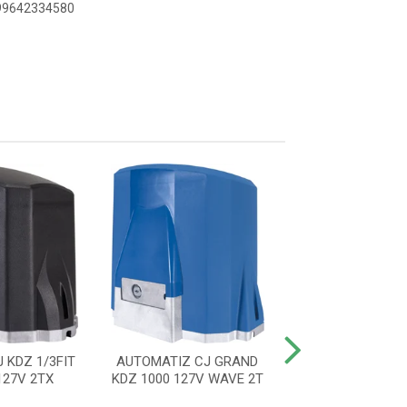
899642334580
 KDZ 1/3FIT
AUTOMATIZ CJ GRAND
AUTOMATIZ CJ 
27V 2TX
KDZ 1000 127V WAVE 2T
220V 60HZ WA