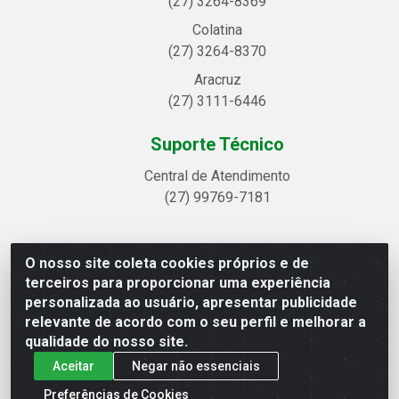
(27) 3264-8369
Colatina
(27) 3264-8370
Aracruz
(27) 3111-6446
Suporte Técnico
Central de Atendimento
(27) 99769-7181
O nosso site coleta cookies próprios e de
Linhavix Distribuidora LTDA - Avenida Alegre, 2521 -
terceiros para proporcionar uma experiência
Quadra314 Lote 05 e 07 - Shell, Linhares/ES - CEP
personalizada ao usuário, apresentar publicidade
29.901-605 - CNPJ 20.857.514/0001-75
relevante de acordo com o seu perfil e melhorar a
qualidade do nosso site.
Aceitar
Negar não essenciais
Preferências de Cookies