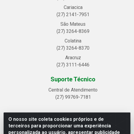
Cariacica
(27) 2141-7951
São Mateus
(27) 3264-8369
Colatina
(27) 3264-8370
Aracruz
(27) 3111-6446
Suporte Técnico
Central de Atendimento
(27) 99769-7181
O nosso site coleta cookies próprios e de
Linhavix Distribuidora LTDA - Avenida Alegre, 2521 -
terceiros para proporcionar uma experiência
Quadra314 Lote 05 e 07 - Shell, Linhares/ES - CEP
personalizada ao usuário, apresentar publicidade