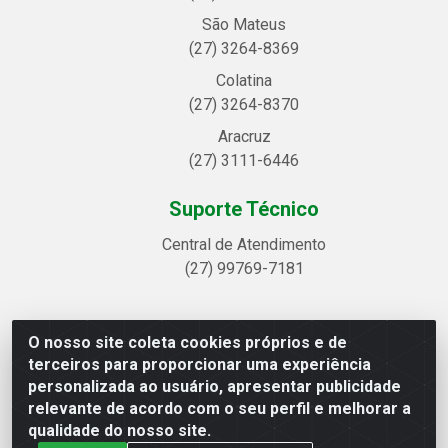
São Mateus
(27) 3264-8369
Colatina
(27) 3264-8370
Aracruz
(27) 3111-6446
Suporte Técnico
Central de Atendimento
(27) 99769-7181
O nosso site coleta cookies próprios e de
Linhavix Distribuidora LTDA - Avenida Alegre, 2521 -
terceiros para proporcionar uma experiência
Quadra314 Lote 05 e 07 - Shell, Linhares/ES - CEP
personalizada ao usuário, apresentar publicidade
29.901-605 - CNPJ 20.857.514/0001-75
relevante de acordo com o seu perfil e melhorar a
qualidade do nosso site.