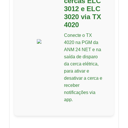
cercas ELC
3012 e ELC
3020 via TX
4020
Conecte o TX
4020 na PGM da
ANM 24 NET e na
saída de disparo
da cerca elétrica,
para ativar e
desativar a cerca e
receber
notificações via
app.