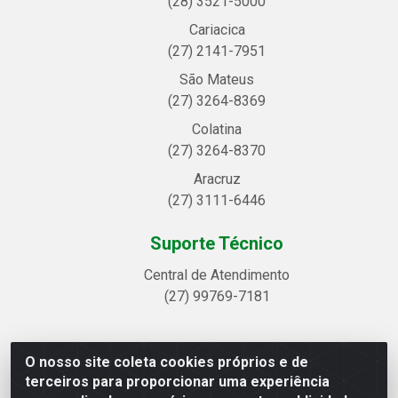
(28) 3521-5000
Cariacica
(27) 2141-7951
São Mateus
(27) 3264-8369
Colatina
(27) 3264-8370
Aracruz
(27) 3111-6446
Suporte Técnico
Central de Atendimento
(27) 99769-7181
O nosso site coleta cookies próprios e de
Linhavix Distribuidora LTDA - Avenida Alegre, 2521 -
terceiros para proporcionar uma experiência
Quadra314 Lote 05 e 07 - Shell, Linhares/ES - CEP