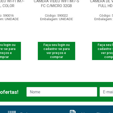
EO WI-FI IM7-
CAMERA VIDEO WIFI IM7-S
CAMERA DE V
LL COLOR
FC C/MICRO 32GB
FULL HD
o: 590016
Código: 590022
Código: 
em: UNIDADE
Embalagem: UNIDADE
Embalagem:
u login ou
Faça seu login ou
Faça seu 
re-se para
cadastre-se para
cadastre-
preços e
ver preços e
ver pre
mprar
comprar
comp
ofertas!