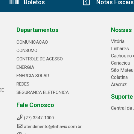
Boletos
Notas Fiscais
Departamentos
Nossas 
Vitória
COMUNICACAO
Linhares
CONSUMO
Cachoeiro 
CONTROLE DE ACESSO
Cariacica
ENERGIA
São Mateu
ENERGIA SOLAR
Colatina
REDES
Aracruz
DE
SEGURANCA ELETRONICA
Suporte
Fale Conosco
Central de
(27) 3347-1000
atendimento@linhavix.com.br