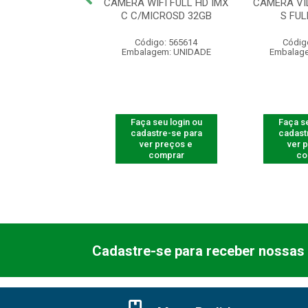
 MICRO SD 32GB
CAMERA WIFI FULL HD IMX
CAMERA VID
T DE SEG.ELETR
C C/MICROSD 32GB
S FU
digo: 600162
Código: 565614
Códig
agem: UNIDADE
Embalagem: UNIDADE
Embalag
 seu login ou
Faça seu login ou
Faça se
astre-se para
cadastre-se para
cadast
er preços e
ver preços e
ver 
comprar
comprar
co
Cadastre-se para receber nossas 