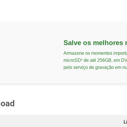
Salve os melhores
Armazene os momentos importa
microSD¹ de até 256GB, em DV
pelo serviço de gravação em n
load
L