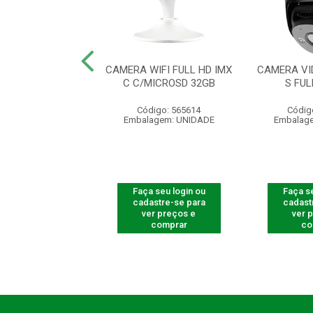
 WI-FI FULL HD
CAMERA WIFI FULL HD IMX
CAMERA VID
 / MICROSD 32
C C/MICROSD 32GB
S FU
digo: 565611
Código: 565614
Códig
agem: UNIDADE
Embalagem: UNIDADE
Embalag
 seu login ou
Faça seu login ou
Faça se
astre-se para
cadastre-se para
cadast
er preços e
ver preços e
ver 
comprar
comprar
co