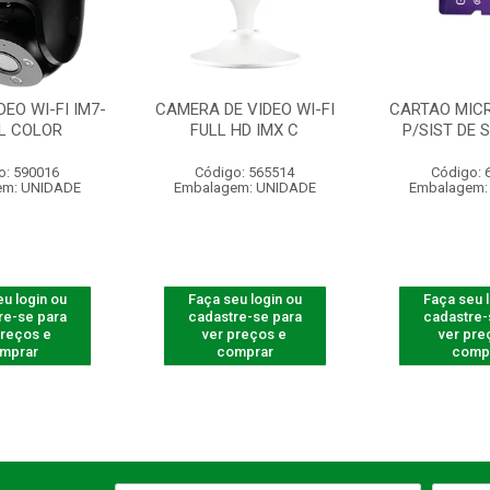
EO WI-FI IM7-
CAMERA DE VIDEO WI-FI
CARTAO MICR
LL COLOR
FULL HD IMX C
P/SIST DE 
o: 590016
Código: 565514
Código: 
em: UNIDADE
Embalagem: UNIDADE
Embalagem:
u login ou
Faça seu login ou
Faça seu 
re-se para
cadastre-se para
cadastre-
preços e
ver preços e
ver pre
mprar
comprar
comp