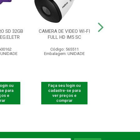
O SD 32GB
CAMERA DE VIDEO WI-FI
CÂMERA WI-FI 
SEG.ELETR
FULL HD IM5 SC
IM5 SC / MICR
600162
Código: 565511
Código: 565
 UNIDADE
Embalagem: UNIDADE
Embalagem: U
login ou
Faça seu login ou
Faça seu log
se para
cadastre-se para
cadastre-se 
ços e
ver preços e
ver preços
rar
comprar
comprar