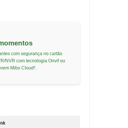
 momentos
ntes com segurança no cartão
R/NVR com tecnologia Onvif ou
uvem Mibo Cloud².
ink