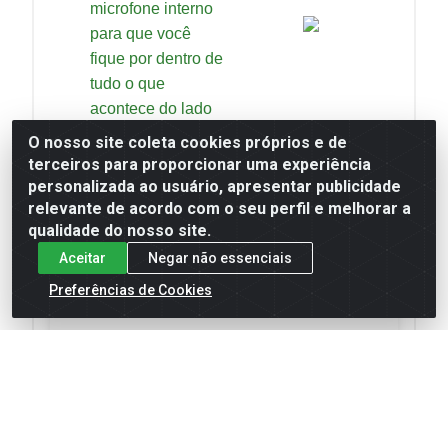
microfone interno
para que você
fique por dentro de
tudo o que
acontece do lado
de fora da sua
O nosso site coleta cookies próprios e de
residência.
terceiros para proporcionar uma experiência
personalizada ao usuário, apresentar publicidade
relevante de acordo com o seu perfil e melhorar a
qualidade do nosso site.
Aceitar
Negar não essenciais
Preferências de Cookies
Multiarmazenamento
Armazene os momentos
importantes com segurança no
cartão micro-SD¹, em DVR/NVR
com tecnologia Onvif ou pelo
serviço de gravação em nuvem