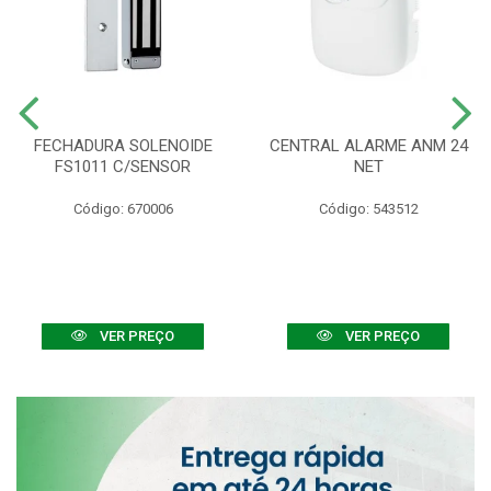
FECHADURA SOLENOIDE
CENTRAL ALARME ANM 24
FS1011 C/SENSOR
NET
Código: 670006
Código: 543512
VER PREÇO
VER PREÇO