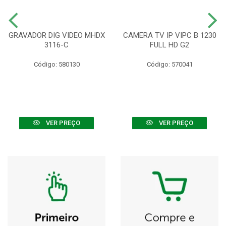
GRAVADOR DIG VIDEO MHDX
CAMERA TV IP VIPC B 1230
3116-C
FULL HD G2
Código: 580130
Código: 570041
VER PREÇO
VER PREÇO