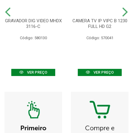
GRAVADOR DIG VIDEO MHDX
CAMERA TV IP VIPC B 1230
3116-C
FULL HD G2
Código: 580130
Código: 570041
VER PREÇO
VER PREÇO