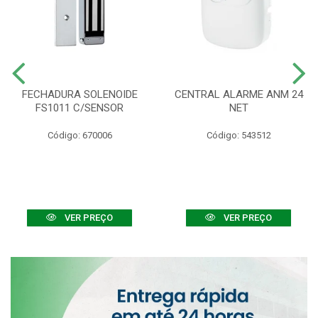
FECHADURA SOLENOIDE
CENTRAL ALARME ANM 24
FS1011 C/SENSOR
NET
Código: 670006
Código: 543512
VER PREÇO
VER PREÇO