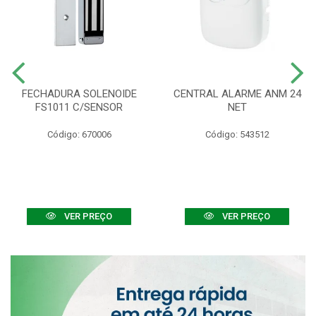
FECHADURA SOLENOIDE
CENTRAL ALARME ANM 24
FS1011 C/SENSOR
NET
Código: 670006
Código: 543512
VER PREÇO
VER PREÇO