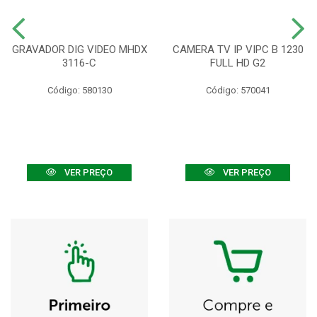
GRAVADOR DIG VIDEO MHDX
CAMERA TV IP VIPC B 1230
3116-C
FULL HD G2
Código: 580130
Código: 570041
VER PREÇO
VER PREÇO