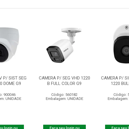
 P/ SIST SEG
CAMERA P/ SEG VHD 1220
CAMERA P/ SI
20 DOME G9
B FULL COLOR G9
1220 BUL
o: 900046
Código: 560182
Código: 
em: UNIDADE
Embalagem: UNIDADE
Embalagem:
u login ou
Faça seu login ou
Faça seu 