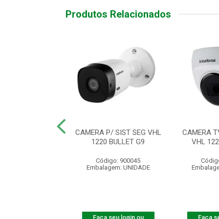
Produtos Relacionados
E TV P/ SIST. DE
CAMERA P/ SIST SEG VHL
CAMERA TV
 .VHL 1120 B
1220 BULLET G9
VHL 12
digo: 565299
Código: 900045
Códig
agem: UNIDADE
Embalagem: UNIDADE
Embalag
 seu login ou
Faça seu login ou
Faça se