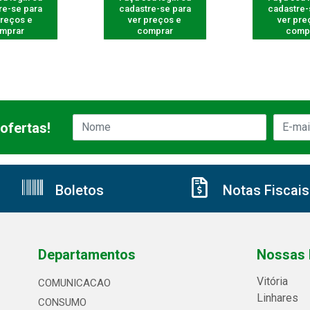
re-se para
cadastre-se para
cadastre-
preços e
ver preços e
ver pre
mprar
comprar
comp
ofertas!
Boletos
Notas Fiscais
Departamentos
Nossas 
Vitória
COMUNICACAO
Linhares
CONSUMO