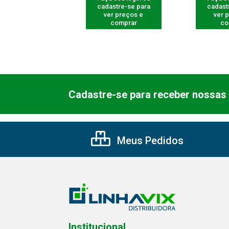
astre-se para
cadastre-se para
cadast
er preços e
ver preços e
ver 
comprar
comprar
co
Cadastre-se para receber nossas 
Meus Pedidos
Institucional