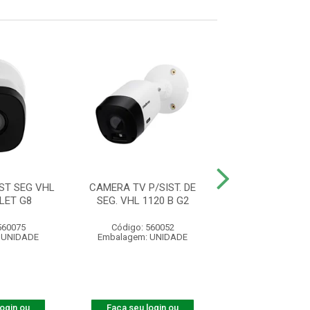
ST SEG VHL
CAMERA TV P/SIST. DE
CAMERA DE TV P/
LET G8
SEG. VHL 1120 B G2
SEG .VHL 11
560075
Código: 560052
Código: 565
 UNIDADE
Embalagem: UNIDADE
Embalagem: U
login ou
Faça seu login ou
Faça seu log