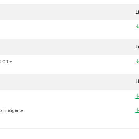
L
L
OLOR +
L
 Inteligente