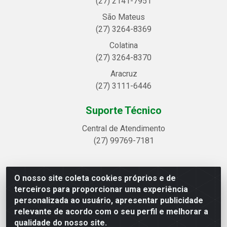
(27) 2141-7951
São Mateus
(27) 3264-8369
Colatina
(27) 3264-8370
Aracruz
(27) 3111-6446
Suporte Técnico
Central de Atendimento
(27) 99769-7181
O nosso site coleta cookies próprios e de
Linhavix Distribuidora LTDA - Avenida Alegre, 2521 -
terceiros para proporcionar uma experiência
Quadra314 Lote 05 e 07 - Shell, Linhares/ES - CEP
personalizada ao usuário, apresentar publicidade
29.901-605 - CNPJ 20.857.514/0001-75
relevante de acordo com o seu perfil e melhorar a
qualidade do nosso site.