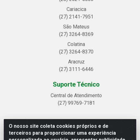
Cariacica
(27) 2141-7951
São Mateus
(27) 3264-8369
Colatina
(27) 3264-8370
Aracruz
(27) 3111-6446
Suporte Técnico
Central de Atendimento
(27) 99769-7181
O nosso site coleta cookies próprios e de
Linhavix Distribuidora LTDA - Avenida Alegre, 2521 -
terceiros para proporcionar uma experiência
Quadra314 Lote 05 e 07 - Shell, Linhares/ES - CEP
personalizada ao usuário, apresentar publicidade