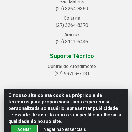
São Mateus
(27) 3264-8369
Colatina
(27) 3264-8370
Aracruz
(27) 3111-6446
Suporte Técnico
Central de Atendimento
(27) 99769-7181
O nosso site coleta cookies próprios e de
Linhavix Distribuidora LTDA - Avenida Alegre, 2521 -
terceiros para proporcionar uma experiência
Quadra314 Lote 05 e 07 - Shell, Linhares/ES - CEP
personalizada ao usuário, apresentar publicidade
29.901-605 - CNPJ 20.857.514/0001-75
relevante de acordo com o seu perfil e melhorar a
qualidade do nosso site.
Aceitar
Negar não essenciais