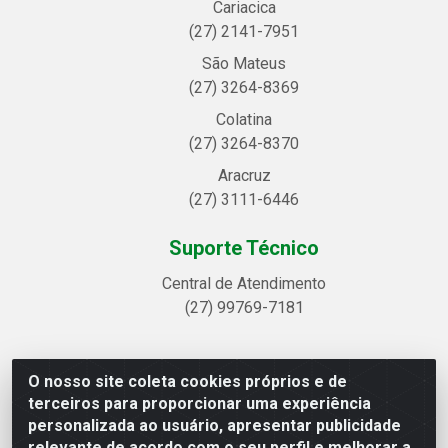
Cariacica
(27) 2141-7951
São Mateus
(27) 3264-8369
Colatina
(27) 3264-8370
Aracruz
(27) 3111-6446
Suporte Técnico
Central de Atendimento
(27) 99769-7181
O nosso site coleta cookies próprios e de
Linhavix Distribuidora LTDA - Avenida Alegre, 2521 -
terceiros para proporcionar uma experiência
Quadra314 Lote 05 e 07 - Shell, Linhares/ES - CEP
personalizada ao usuário, apresentar publicidade
29.901-605 - CNPJ 20.857.514/0001-75
relevante de acordo com o seu perfil e melhorar a