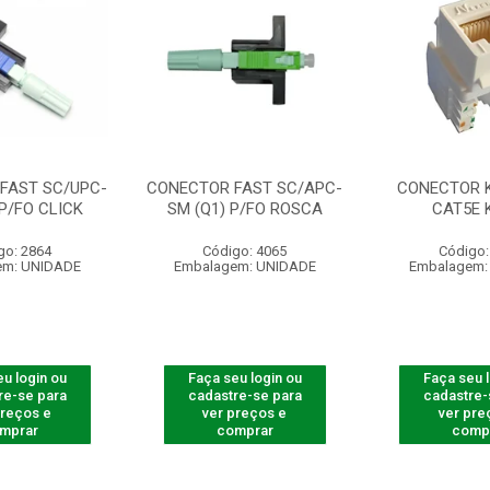
FAST SC/UPC-
CONECTOR FAST SC/APC-
CONECTOR 
 P/FO CLICK
SM (Q1) P/FO ROSCA
CAT5E 
go: 2864
Código: 4065
Código:
em: UNIDADE
Embalagem: UNIDADE
Embalagem:
u login ou
Faça seu login ou
Faça seu 
re-se para
cadastre-se para
cadastre-
preços e
ver preços e
ver pre
mprar
comprar
comp