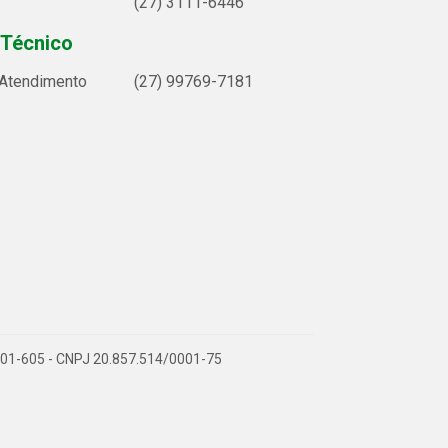
(27) 3111-6446
 Técnico
 Atendimento
(27) 99769-7181
9.901-605 - CNPJ 20.857.514/0001-75