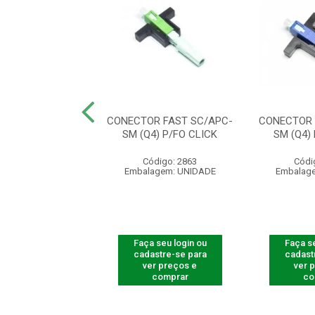
RSOR DE MIDIA
CONECTOR FAST SC/APC-
CONECTOR 
A 20KM A+B
SM (Q4) P/FO CLICK
SM (Q4)
ódigo: 5409
Código: 2863
Códi
agem: UNIDADE
Embalagem: UNIDADE
Embalag
 seu login ou
Faça seu login ou
Faça se
astre-se para
cadastre-se para
cadast
er preços e
ver preços e
ver 
comprar
comprar
co