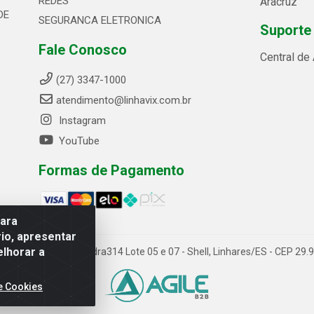
REDES
Aracruz
DE
SEGURANCA ELETRONICA
Suporte
Fale Conosco
Central de
(27) 3347-1000
atendimento@linhavix.com.br
Instagram
YouTube
Formas de Pagamento
para
io, apresentar
elhorar a
ida Alegre, 2521 - Quadra314 Lote 05 e 07 - Shell, Linhares/ES - CEP 2
e Cookies