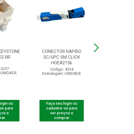
KEYSTONE
CONECTOR RAPIDO
CONVERSOR DE
KS BR
SC/UPC SM CLICK
GIGA 20KM
HOEA2156
 3257
Código: 54
Código: 4234
 UNIDADE
Embalagem: U
Embalagem: UNIDADE
login ou
Faça seu login ou
Faça seu log
se para
cadastre-se para
cadastre-se 
ços e
ver preços e
ver preços
rar
comprar
comprar