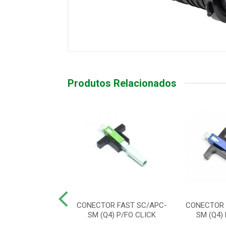
Produtos Relacionados
TADOR OPTICO
CONECTOR FAST SC/APC-
CONECTOR 
 SC/APC - XFA2
SM (Q4) P/FO CLICK
SM (Q4)