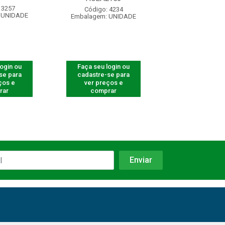
 3257
Código: 710
Código: 4234
 UNIDADE
Embalagem: U
Embalagem: UNIDADE
login ou
Faça seu login ou
Faça seu log
se para
cadastre-se para
cadastre-se 
ços e
ver preços e
ver preços
rar
comprar
comprar