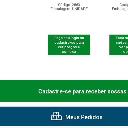
digo: 710011
Código: 2863
Códi
agem: UNIDADE
Embalagem: UNIDADE
Embalag
 seu login ou
Faça seu login ou
Faça se
astre-se para
cadastre-se para
cadast
er preços e
ver preços e
ver 
comprar
comprar
co
Cadastre-se para receber nossas 
Meus Pedidos