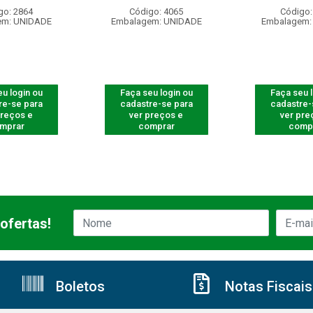
go: 2864
Código: 4065
Código:
em: UNIDADE
Embalagem: UNIDADE
Embalagem:
u login ou
Faça seu login ou
Faça seu 
re-se para
cadastre-se para
cadastre-
preços e
ver preços e
ver pre
mprar
comprar
comp
ofertas!
Boletos
Notas Fiscais