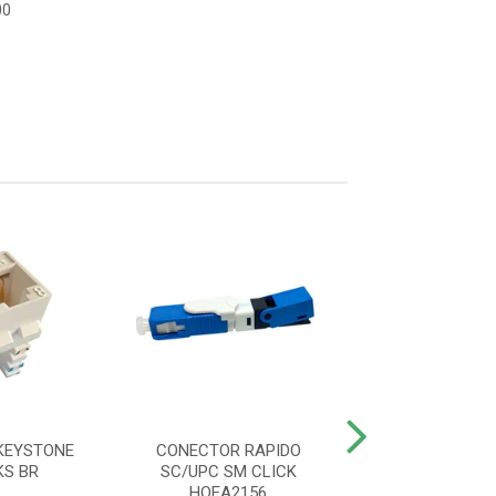
00
KEYSTONE
CONECTOR RAPIDO
ADAPTADOR O
KS BR
SC/UPC SM CLICK
SIMPLEX SC/AP
HOEA2156