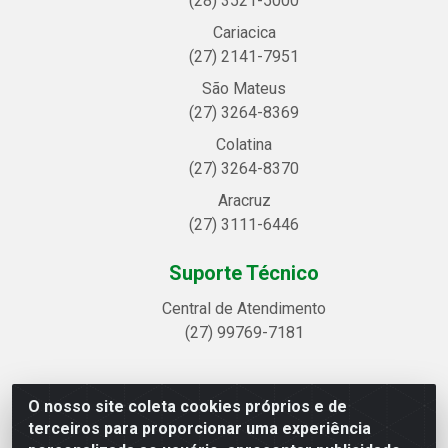
(28) 3521-5000
Cariacica
(27) 2141-7951
São Mateus
(27) 3264-8369
Colatina
(27) 3264-8370
Aracruz
(27) 3111-6446
Suporte Técnico
Central de Atendimento
(27) 99769-7181
O nosso site coleta cookies próprios e de
Linhavix Distribuidora LTDA - Avenida Alegre, 2521 -
terceiros para proporcionar uma experiência
Quadra314 Lote 05 e 07 - Shell, Linhares/ES - CEP