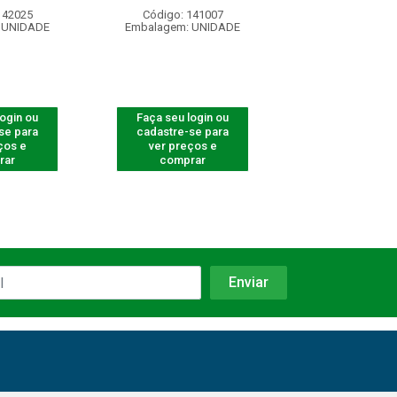
142025
Código: 141007
Código: 41
 UNIDADE
Embalagem: UNIDADE
Embalagem: U
login ou
Faça seu login ou
Faça seu log
se para
cadastre-se para
cadastre-se 
ços e
ver preços e
ver preços
rar
comprar
comprar