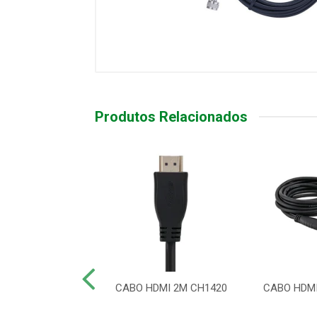
Produtos Relacionados
 HDMI 2.0 4K
CABO HDMI 2M CH1420
CABO HDMI
NDADO 5 MTS