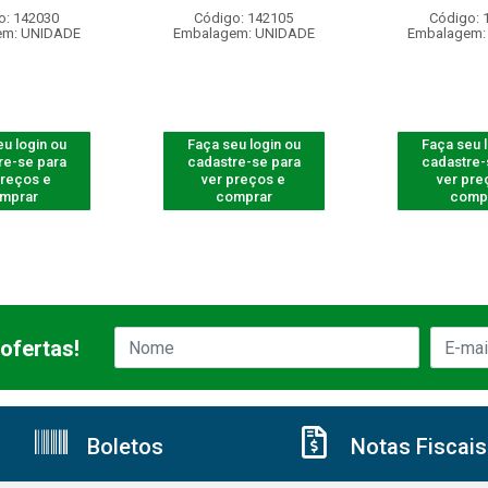
o: 142030
Código: 142105
Código: 
em: UNIDADE
Embalagem: UNIDADE
Embalagem:
u login ou
Faça seu login ou
Faça seu 
re-se para
cadastre-se para
cadastre-
preços e
ver preços e
ver pre
mprar
comprar
comp
ofertas!
Boletos
Notas Fiscais