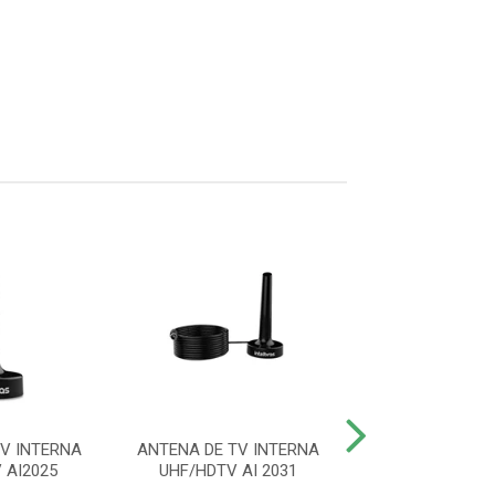
V INTERNA
ANTENA DE TV INTERNA
CABO HDMI 2
 AI2025
UHF/HDTV AI 2031
BLINDADO 5