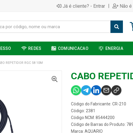
|
Já é cliente? - Entrar
Não é 
CESSO
REDES
COMUNICACAO
ENERGIA
BO REPETIDOR RGC 58 10M
CABO REPETI
Código do Fabricante: CR-210
Código: 2381
Código NCM: 85444200
Código de Barras do Produto: 7
Marca:
AQUARIO