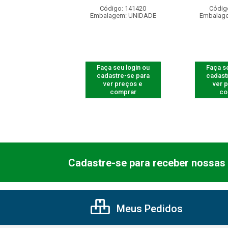
ódigo: 4189
Código: 141420
Códig
agem: UNIDADE
Embalagem: UNIDADE
Embalag
 seu login ou
Faça seu login ou
Faça se
astre-se para
cadastre-se para
cadast
er preços e
ver preços e
ver 
comprar
comprar
co
Cadastre-se para receber nossas 
Meus Pedidos