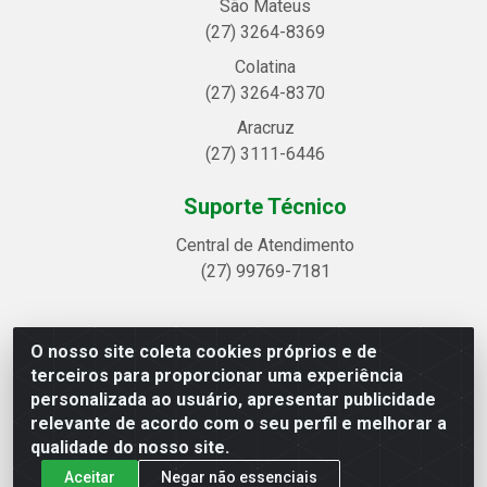
São Mateus
(27) 3264-8369
Colatina
(27) 3264-8370
Aracruz
(27) 3111-6446
Suporte Técnico
Central de Atendimento
(27) 99769-7181
O nosso site coleta cookies próprios e de
Linhavix Distribuidora LTDA - Avenida Alegre, 2521 -
terceiros para proporcionar uma experiência
Quadra314 Lote 05 e 07 - Shell, Linhares/ES - CEP
personalizada ao usuário, apresentar publicidade
29.901-605 - CNPJ 20.857.514/0001-75
relevante de acordo com o seu perfil e melhorar a
qualidade do nosso site.
Aceitar
Negar não essenciais