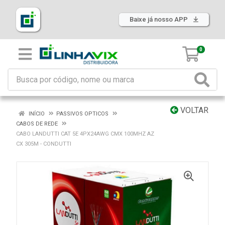
Baixe já nosso APP
0
VOLTAR
INÍCIO
PASSIVOS OPTICOS
CABOS DE REDE
CABO LANDUTTI CAT 5E 4PX24AWG CMX 100MHZ AZ
CX 305M - CONDUTTI