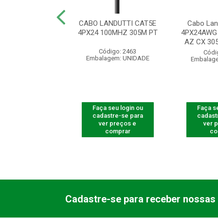
REDE CAT5E DC
CABO LANDUTTI CAT5E
Cabo Lan
ADO 305MTS PT
4PX24 100MHZ 305M PT
4PX24AWG
AZ CX 305
ódigo: 4247
Código: 2463
Códi
agem: UNIDADE
Embalagem: UNIDADE
Embalag
 seu login ou
Faça seu login ou
Faça se
astre-se para
cadastre-se para
cadast
er preços e
ver preços e
ver 
comprar
comprar
co
Cadastre-se para receber nossas 