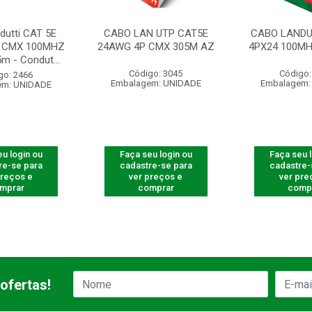
dutti CAT 5E
CABO LAN UTP CAT5E
CABO LANDU
 CMX 100MHZ
24AWG 4P CMX 305M AZ
4PX24 100MH
m - Condut...
Código: 3045
Código:
go: 2466
Embalagem: UNIDADE
Embalagem:
em: UNIDADE
u login ou
Faça seu login ou
Faça seu 
re-se para
cadastre-se para
cadastre-
preços e
ver preços e
ver pre
mprar
comprar
comp
ofertas!