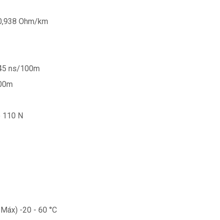
 0,938 Ohm/km
545 ns/100m
100m
o 110 N
 Máx) -20 - 60 °C