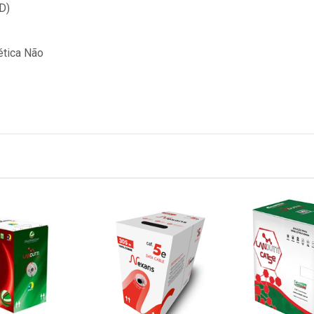
D)
ética Não