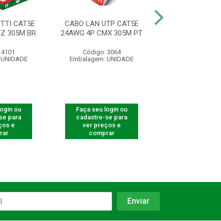
TTI CAT5E
CABO LAN UTP CAT5E
CABO REDE CA
Z 305M BR
24AWG 4P CMX 305M PT
BLINDADO 305
 4101
Código: 3064
Código: 42
 UNIDADE
Embalagem: UNIDADE
Embalagem: U
login ou
Faça seu login ou
Faça seu log
se para
cadastre-se para
cadastre-se 
ços e
ver preços e
ver preços
rar
comprar
comprar