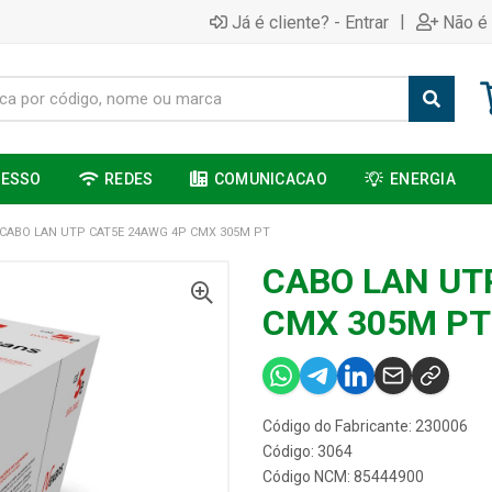
|
Já é cliente? - Entrar
Não é 
CESSO
REDES
COMUNICACAO
ENERGIA
CABO LAN UTP CAT5E 24AWG 4P CMX 305M PT
CABO LAN UT
CMX 305M PT
Código do Fabricante: 230006
Código: 3064
Código NCM: 85444900