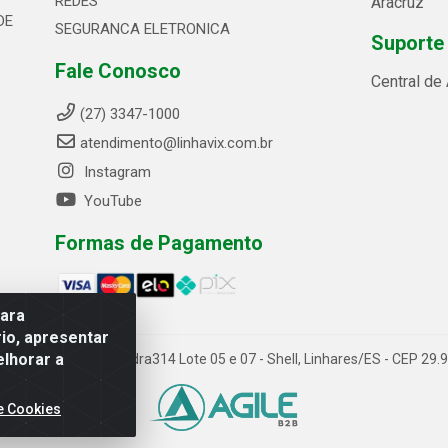
REDES
Aracruz
DE
SEGURANCA ELETRONICA
Suporte
Fale Conosco
Central de
(27) 3347-1000
atendimento@linhavix.com.br
Instagram
YouTube
Formas de Pagamento
para
io, apresentar
elhorar a
ida Alegre, 2521 - Quadra314 Lote 05 e 07 - Shell, Linhares/ES - CEP 2
e Cookies