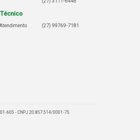
(27) 3111-6446
 Técnico
 Atendimento
(27) 99769-7181
9.901-605 - CNPJ 20.857.514/0001-75