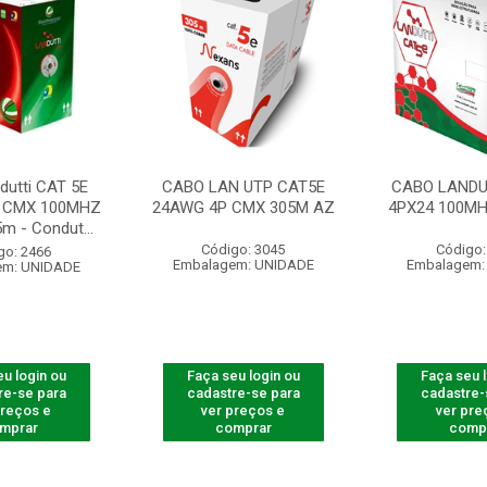
dutti CAT 5E
CABO LAN UTP CAT5E
CABO LANDU
 CMX 100MHZ
24AWG 4P CMX 305M AZ
4PX24 100MH
m - Condut...
Código: 3045
Código:
go: 2466
Embalagem: UNIDADE
Embalagem:
em: UNIDADE
u login ou
Faça seu login ou
Faça seu 
re-se para
cadastre-se para
cadastre-
preços e
ver preços e
ver pre
mprar
comprar
comp