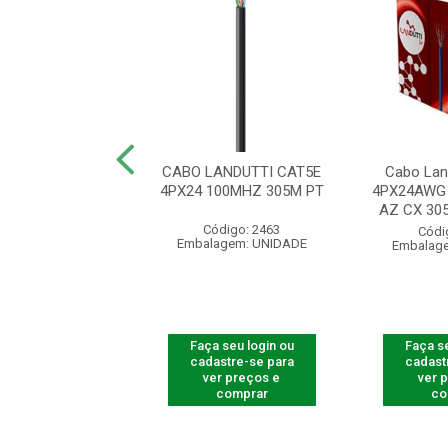
REDE CAT5E DC
CABO LANDUTTI CAT5E
Cabo Lan
ADO 305MTS PT
4PX24 100MHZ 305M PT
4PX24AWG
AZ CX 305
ódigo: 4247
Código: 2463
Códi
agem: UNIDADE
Embalagem: UNIDADE
Embalag
 seu login ou
Faça seu login ou
Faça se
astre-se para
cadastre-se para
cadast
er preços e
ver preços e
ver 
comprar
comprar
co