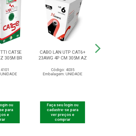
TTI CAT5E
CABO LAN UTP CAT6+
CABO REDE CA
Z 305M BR
23AWG 4P CM 305M AZ
BLINDADO 305
 4101
Código: 4035
Código: 42
 UNIDADE
Embalagem: UNIDADE
Embalagem: U
login ou
Faça seu login ou
Faça seu log
se para
cadastre-se para
cadastre-se 
ços e
ver preços e
ver preços
rar
comprar
comprar